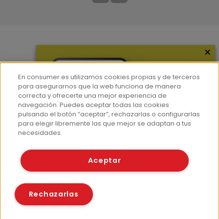
×
Más información
¿Quiénes somos?
En consumer.es utilizamos cookies propias y de terceros
Hemeroteca
para asegurarnos que la web funciona de manera
correcta y ofrecerte una mejor experiencia de
Contacto
navegación. Puedes aceptar todas las cookies
pulsando el botón “aceptar”, rechazarlas o configurarlas
Prensa
para elegir libremente las que mejor se adaptan a tus
Corpus Lingüístico Consumer
necesidades.
© Fundación EROSKI
Aceptar
Aviso legal
Políticas de privacidad
Políticas de cookies
Rechazarlas