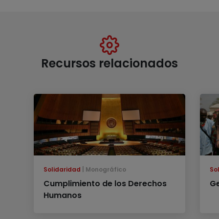
Recursos relacionados
Solidaridad
Monográfico
So
Cumplimiento de los Derechos
G
Humanos