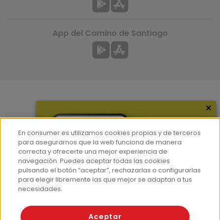
App del Camino de Santiago
×
Más información
¿Quiénes somos?
En consumer.es utilizamos cookies propias y de terceros
Hemeroteca
para asegurarnos que la web funciona de manera
correcta y ofrecerte una mejor experiencia de
Contacto
navegación. Puedes aceptar todas las cookies
pulsando el botón “aceptar”, rechazarlas o configurarlas
Prensa
para elegir libremente las que mejor se adaptan a tus
Corpus Lingüístico Consumer
necesidades.
© Fundación EROSKI
Aceptar