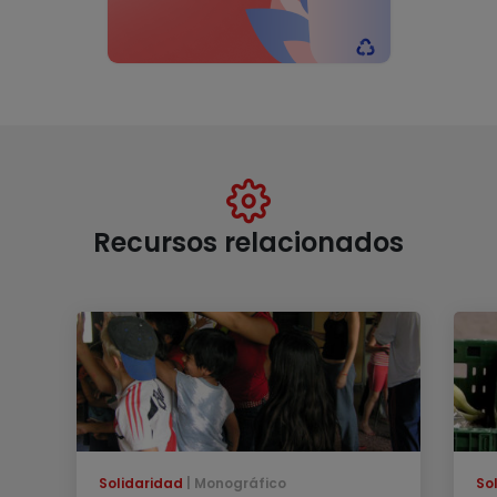
Recursos relacionados
Solidaridad
Monográfico
So