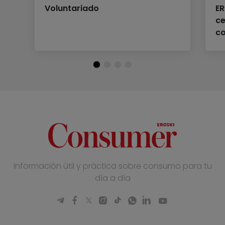
Voluntariado
ER
ce
c
Información útil y práctica sobre consumo para tu
día a día