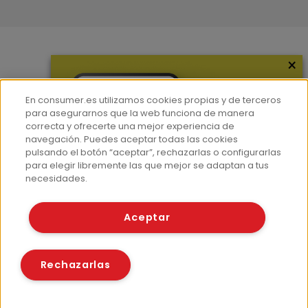
×
Más información
¿Quiénes somos?
En consumer.es utilizamos cookies propias y de terceros
Hemeroteca
para asegurarnos que la web funciona de manera
correcta y ofrecerte una mejor experiencia de
Contacto
navegación. Puedes aceptar todas las cookies
pulsando el botón “aceptar”, rechazarlas o configurarlas
Prensa
para elegir libremente las que mejor se adaptan a tus
Corpus Lingüístico Consumer
necesidades.
© Fundación EROSKI
Aceptar
Aviso legal
Políticas de privacidad
Políticas de cookies
Rechazarlas