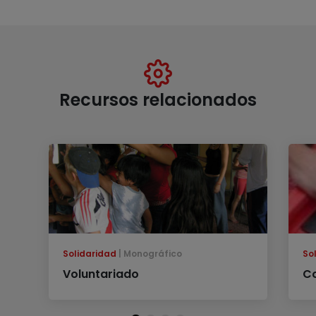
Recursos relacionados
Solidaridad
Monográfico
So
Voluntariado
Co