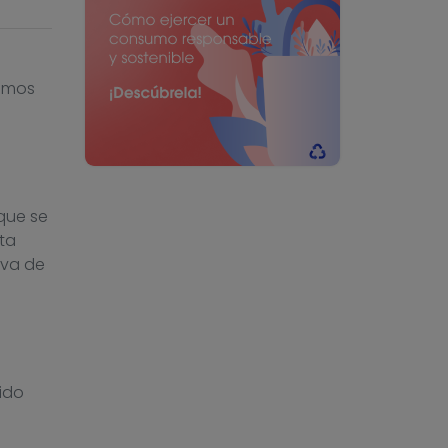
vamos
que se
ta
iva de
ido