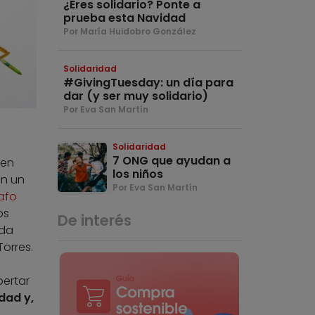
¿Eres solidario? Ponte a
prueba esta Navidad
Por María Huidobro González
Solidaridad
#GivingTuesday: un día para
dar (y ser muy solidario)
Por Eva San Martín
Solidaridad
7 ONG que ayudan a
 en
los niños
en un
Por Eva San Martín
afo
os
De interés
ada
Torres.
pertar
dad y,