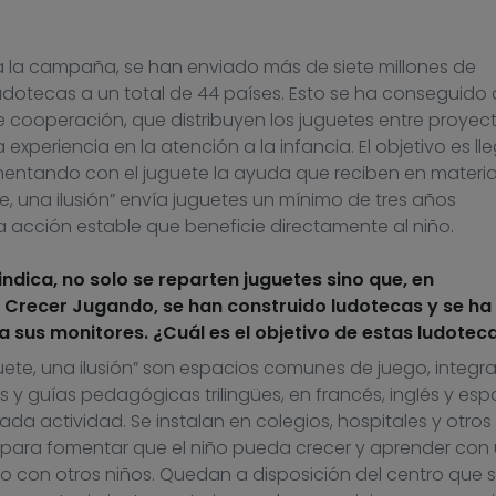
 la campaña, se han enviado más de siete millones de
udotecas a un total de 44 países. Esto se ha conseguido 
 cooperación, que distribuyen los juguetes entre proyec
experiencia en la atención a la infancia. El objetivo es lle
ntando con el juguete la ayuda que reciben en materi
te, una ilusión” envía juguetes un mínimo de tres años
acción estable que beneficie directamente al niño.
ndica, no solo se reparten juguetes sino que, en
 Crecer Jugando, se han construido ludotecas y se ha
 sus monitores. ¿Cuál es el objetivo de estas ludotec
uete, una ilusión” son espacios comunes de juego, integr
 y guías pedagógicas trilingües, en francés, inglés y esp
ada actividad. Se instalan en colegios, hospitales y otros
 para fomentar que el niño pueda crecer y aprender con
lo con otros niños. Quedan a disposición del centro que 