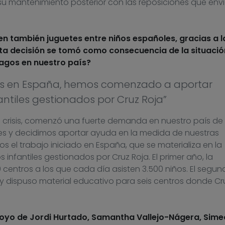
 su mantenimiento posterior con las reposiciones que en
n también juguetes entre niños españoles, gracias a l
sta decisión se tomó como consecuencia de la situació
Magos en nuestro país?
isis en España, hemos comenzado a aportar
antiles gestionados por Cruz Roja”
 crisis, comenzó una fuerte demanda en nuestro país de
es y decidimos aportar ayuda en la medida de nuestras
os el trabajo iniciado en España, que se materializa en la
infantiles gestionados por Cruz Roja. El primer año, la
entros a los que cada día asisten 3.500 niños. El segun
y dispuso material educativo para seis centros donde Cr
poyo de Jordi Hurtado, Samantha Vallejo-Nágera, Sime