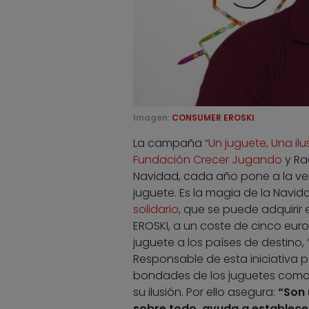
Imagen:
CONSUMER EROSKI
La campaña
“Un juguete, Una ilu
Fundación Crecer Jugando
y Ra
Navidad, cada año pone a la ven
juguete. Es la magia de la Navida
solidario
, que se puede adquirir 
EROSKI, a un coste de cinco euro
juguete a los países de destino, 
Responsable de esta iniciativa p
bondades de los juguetes como u
su ilusión. Por ello asegura:
“Son 
sobre todo, ayuda a establecer 