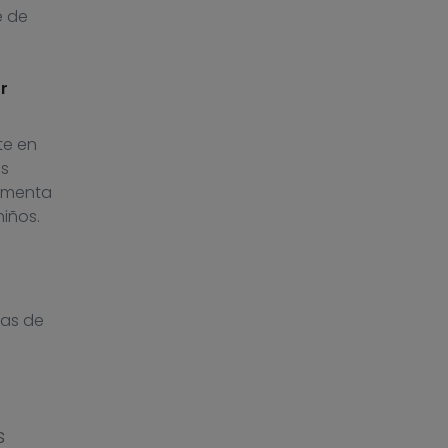
e de
r
te en
os
fomenta
niños.
das de
s