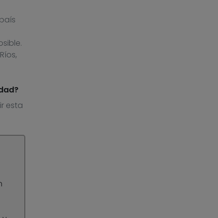
país
sible.
Ríos,
idad?
r esta
n