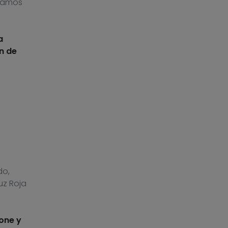
viamos
a
n de
do,
uz Roja
one y