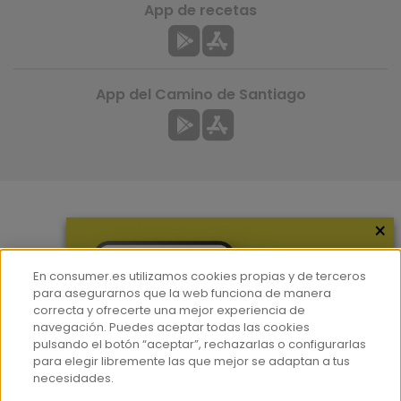
App de recetas
App del Camino de Santiago
×
Más información
¿Quiénes somos?
En consumer.es utilizamos cookies propias y de terceros
Hemeroteca
para asegurarnos que la web funciona de manera
correcta y ofrecerte una mejor experiencia de
Contacto
navegación. Puedes aceptar todas las cookies
pulsando el botón “aceptar”, rechazarlas o configurarlas
Prensa
para elegir libremente las que mejor se adaptan a tus
Corpus Lingüístico Consumer
necesidades.