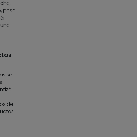
echa,
o, pasó
ién
 una
ctos
as se
s
ntizó
ios de
ductos