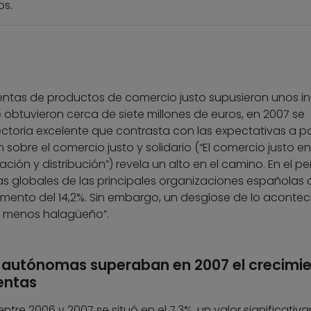
os.
 ventas de productos de comercio justo supusieron unos i
e obtuvieron cerca de siete millones de euros, en 2007 se
ectoria excelente que contrasta con las expectativas a pa
 sobre el comercio justo y solidario (“El comercio justo en
ión y distribución”) revela un alto en el camino. En el pe
as globales de las principales organizaciones españolas 
umento del 14,2%. Sin embargo, un desglose de lo acontec
o menos halagüeño”.
 autónomas superaban en 2007 el crecimi
entas
ntre 2006 y 2007 se situó en el 7,3%, un valor significati