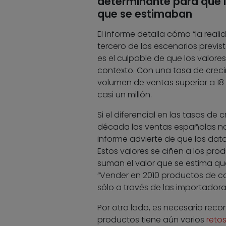
determinante para que lo
que se estimaban
El informe detalla cómo “la real
tercero de los escenarios previst
es el culpable de que los valore
contexto. Con una tasa de creci
volumen de ventas superior a 18 
casi un millón.
Si el diferencial en las tasas de
década las ventas españolas no l
informe advierte de que los dat
Estos valores se ciñen a los pro
suman el valor que se estima qu
“Vender en 2010 productos de co
sólo a través de las importadoras
Por otro lado, es necesario reco
productos tiene aún varios
reto