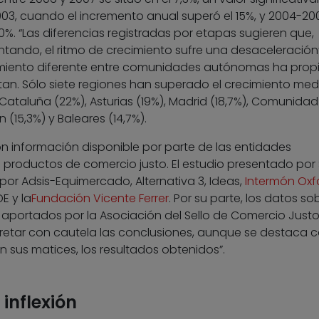
03, cuando el incremento anual superó el 15%, y 2004-20
%. “Las diferencias registradas por etapas sugieren que,
ando, el ritmo de crecimiento sufre una desaceleración”
amiento diferente entre comunidades autónomas ha prop
tan. Sólo siete regiones han superado el crecimiento med
, Cataluña (22%), Asturias (19%), Madrid (18,7%), Comunidad
n (15,3%) y Baleares (14,7%).
on información disponible por parte de las entidades
e productos de comercio justo. El estudio presentado por
 por Adsis-Equimercado, Alternativa 3, Ideas,
Intermón Ox
E y la
Fundación Vicente Ferrer
. Por su parte, los datos so
aportados por la Asociación del Sello de Comercio Justo
rpretar con cautela las conclusiones, aunque se destaca
n sus matices, los resultados obtenidos”.
inflexión