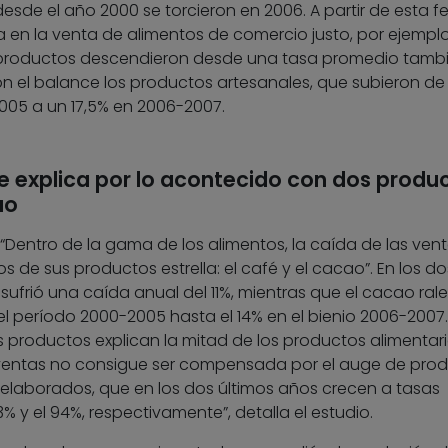
de el año 2000 se torcieron en 2006. A partir de esta f
a en la venta de alimentos de comercio justo, por ejempl
de productos descendieron desde una tasa promedio tamb
ron el balance los productos artesanales, que subieron de
2005 a un 17,5% en 2006-2007.
se explica por lo acontecido con dos produ
ao
“Dentro de la gama de los alimentos, la caída de las vent
 de sus productos estrella: el café y el cacao”. En los do
sufrió una caída anual del 11%, mientras que el cacao rale
el período 2000-2005 hasta el 14% en el bienio 2006-2007.
productos explican la mitad de los productos alimentar
s ventas no consigue ser compensada por el auge de pro
elaborados, que en los dos últimos años crecen a tasas
% y el 94%, respectivamente”, detalla el estudio.