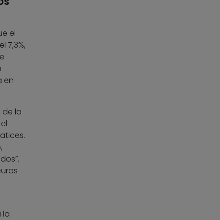
os
ue el
l 7,3%,
te
n
a en
 de la
el
atices.
,
dos”.
euros
 la