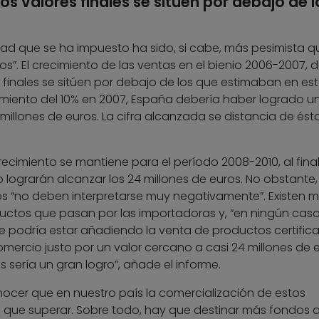
s valores finales se sitúen por debajo de l
idad que se ha impuesto ha sido, si cabe, más pesimista q
os”. El crecimiento de las ventas en el bienio 2006-2007, de
s finales se sitúen por debajo de los que estimaban en es
miento del 10% en 2007, España debería haber logrado u
millones de euros. La cifra alcanzada se distancia de ést
 crecimiento se mantiene para el período 2008-2010, al final
ograrán alcanzar los 24 millones de euros. No obstante, 
os “no deben interpretarse muy negativamente”. Existen m
ductos que pasan por las importadoras y, “en ningún caso
e podría estar añadiendo la venta de productos certifica
mercio justo por un valor cercano a casi 24 millones de 
 sería un gran logro”, añade el informe.
nocer que en nuestro país la comercialización de estos
s
que superar. Sobre todo, hay que destinar más fondos a