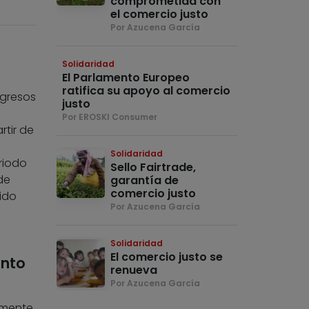
comprometida con
el comercio justo
Por Azucena García
Solidaridad
El Parlamento Europeo
ratifica su apoyo al comercio
ngresos
justo
Por EROSKI Consumer
rtir de
Solidaridad
riodo
Sello Fairtrade,
de
garantía de
comercio justo
ido
Por Azucena García
Solidaridad
El comercio justo se
ento
renueva
Por Azucena García
vamente