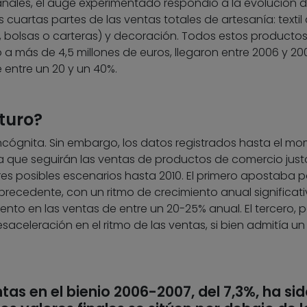
nales, el auge experimentado respondió a la evolución d
s cuartas partes de las ventas totales de artesanía: textil 
 bolsas o carteras) y decoración. Todos estos productos
a más de 4,5 millones de euros, llegaron entre 2006 y 20
 entre un 20 y un 40%.
turo?
incógnita. Sin embargo, los datos registrados hasta el m
a que seguirán las ventas de productos de comercio justo
s posibles escenarios hasta 2010. El primero apostaba po
ecedente, con un ritmo de crecimiento anual significativ
to en las ventas de entre un 20-25% anual. El tercero, po
saceleración en el ritmo de las ventas, si bien admitía un
tas en el bienio 2006-2007, del 7,3%, ha si