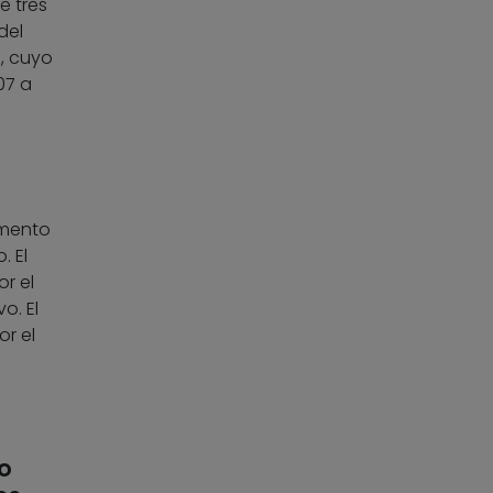
e tres
del
, cuyo
07 a
omento
. El
r el
o. El
r el
do