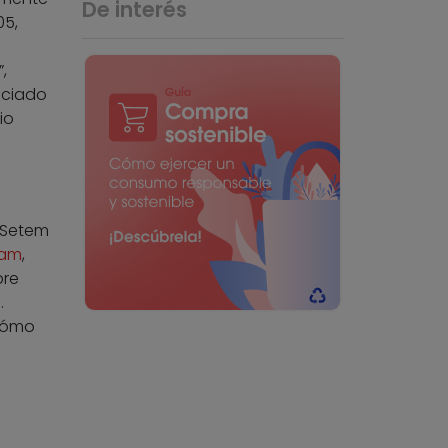
De interés
05,
,
iciado
io
 Setem
fam
,
bre
.
 cómo