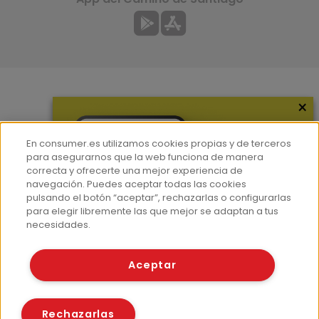
×
Más información
¿Quiénes somos?
En consumer.es utilizamos cookies propias y de terceros
Hemeroteca
para asegurarnos que la web funciona de manera
correcta y ofrecerte una mejor experiencia de
Contacto
navegación. Puedes aceptar todas las cookies
pulsando el botón “aceptar”, rechazarlas o configurarlas
Prensa
para elegir libremente las que mejor se adaptan a tus
Corpus Lingüístico Consumer
necesidades.
© Fundación EROSKI
Aceptar
Aviso legal
Políticas de privacidad
Políticas de cookies
Rechazarlas