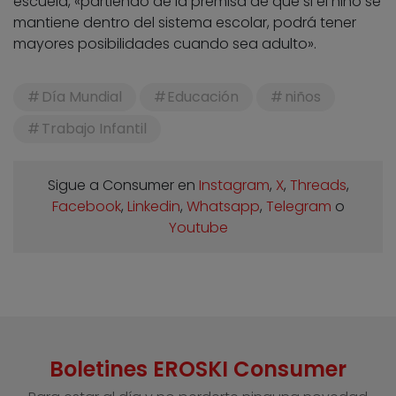
escuela, «partiendo de la premisa de que si el niño se
mantiene dentro del sistema escolar, podrá tener
mayores posibilidades cuando sea adulto».
Día Mundial
Educación
niños
Trabajo Infantil
Sigue a Consumer en
Instagram
,
X
,
Threads
,
Facebook
,
Linkedin
,
Whatsapp
,
Telegram
o
Youtube
Boletines EROSKI Consumer