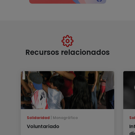
Recursos relacionados
Solidaridad
Monográfico
So
Voluntariado
In
di