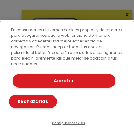
×
Más información
¿Quiénes somos?
En consumer.es utilizamos cookies propias y de terceros
Hemeroteca
para asegurarnos que la web funciona de manera
correcta y ofrecerte una mejor experiencia de
Contacto
navegación. Puedes aceptar todas las cookies
pulsando el botón “aceptar”, rechazarlas o configurarlas
Prensa
para elegir libremente las que mejor se adaptan a tus
Corpus Lingüístico Consumer
necesidades.
© Fundación EROSKI
Aceptar
Aviso legal
Políticas de privacidad
Políticas de cookies
Rechazarlas
Configurar cookies
Recursos relacionados
Compartir