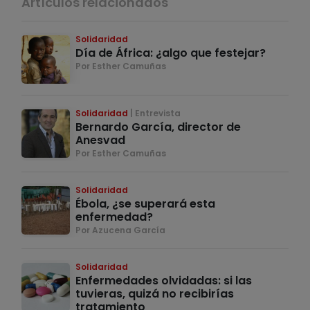
Artículos relacionados
Solidaridad
Día de África: ¿algo que festejar?
Por Esther Camuñas
Solidaridad
Entrevista
Bernardo García, director de
Anesvad
Por Esther Camuñas
Solidaridad
Ébola, ¿se superará esta
enfermedad?
Por Azucena García
Solidaridad
Enfermedades olvidadas: si las
tuvieras, quizá no recibirías
tratamiento