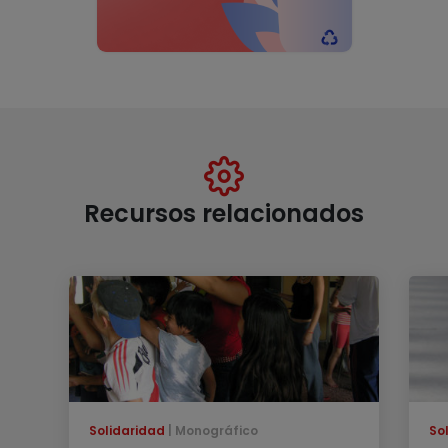
Recursos relacionados
Solidaridad
Monográfico
So