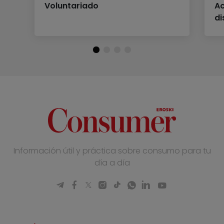
Voluntariado
Ac
di
Información útil y práctica sobre consumo para tu
día a día