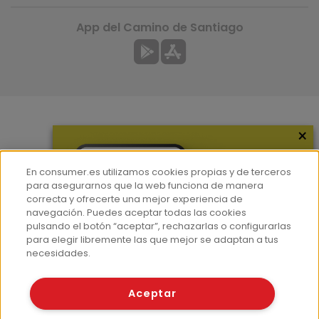
App del Camino de Santiago
×
Más información
¿Quiénes somos?
En consumer.es utilizamos cookies propias y de terceros
Hemeroteca
para asegurarnos que la web funciona de manera
correcta y ofrecerte una mejor experiencia de
Contacto
navegación. Puedes aceptar todas las cookies
pulsando el botón “aceptar”, rechazarlas o configurarlas
Prensa
para elegir libremente las que mejor se adaptan a tus
Corpus Lingüístico Consumer
necesidades.
© Fundación EROSKI
Aceptar
Aviso legal
Políticas de privacidad