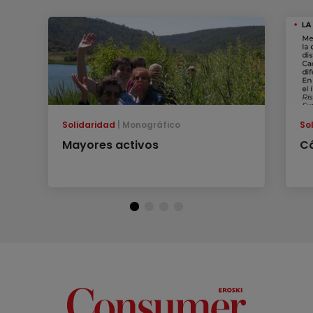
Solidaridad
Monográfico
So
Mayores activos
Có