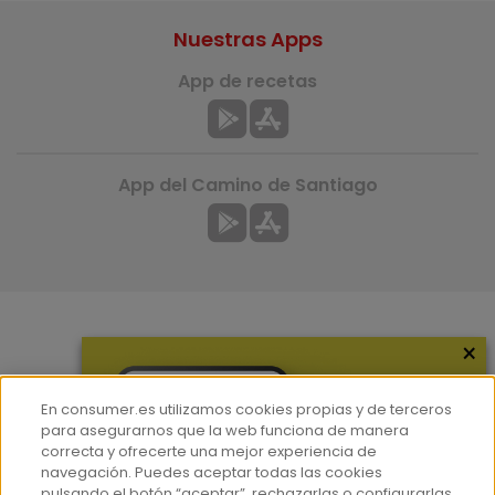
Nuestras Apps
App de recetas
App del Camino de Santiago
×
Más información
¿Quiénes somos?
En consumer.es utilizamos cookies propias y de terceros
Hemeroteca
para asegurarnos que la web funciona de manera
correcta y ofrecerte una mejor experiencia de
Contacto
navegación. Puedes aceptar todas las cookies
pulsando el botón “aceptar”, rechazarlas o configurarlas