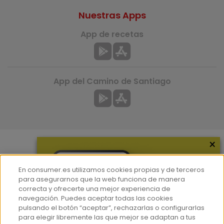
Nuestras Apps
App de recetas
App del Camino de Santiago
×
Más información
En consumer.es utilizamos cookies propias y de terceros
¿Quiénes somos?
para asegurarnos que la web funciona de manera
correcta y ofrecerte una mejor experiencia de
Hemeroteca
navegación. Puedes aceptar todas las cookies
Contacto
pulsando el botón “aceptar”, rechazarlas o configurarlas
para elegir libremente las que mejor se adaptan a tus
Prensa