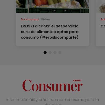
Solidaridad
Vídeo
So
EROSKI alcanza el desperdicio
Co
cero de alimentos aptos para
consumo (#eroskicomparte)
Información útil y práctica sobre consumo para tu