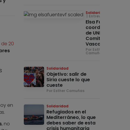
s y
Solidaridad
Entrevista
Elsa Fuente,
coordinadora
de UNICEF
Comité País
 de 20
Vasco
Por Esther
mbres
Camuñas
Solidaridad
s
Objetivo: salir de
Siria cueste lo que
cueste
Por Esther Camuñas
o
hoy en
Solidaridad
Refugiados en el
s.
Mediterráneo, lo que
debes saber de esta
s
, no
crisis humanitaria