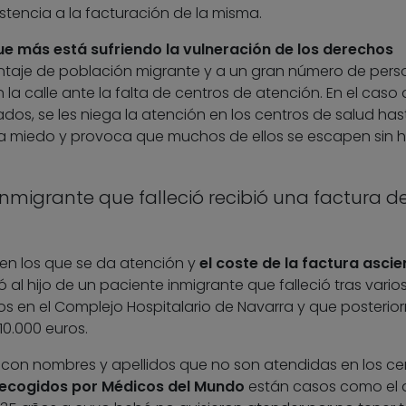
tencia a la facturación de la misma.
que más está sufriendo la vulneración de los derechos
entaje de población migrante y a un gran número de pers
 la calle ante la falta de centros de atención. En el caso 
, se les niega la atención en los centros de salud has
ra miedo y provoca que muchos de ellos se escapen sin 
 inmigrante que falleció recibió una factura d
n los que se da atención y
el coste de la factura asci
ió al hijo de un paciente inmigrante que falleció tras vario
os en el Complejo Hospitalario de Navarra y que posterio
10.000 euros.
s con nombres y apellidos que no son atendidas en los ce
recogidos por Médicos del Mundo
están casos como el 