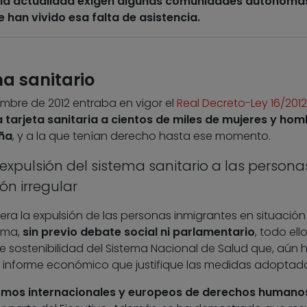
en la actualidad exigen algunas comunidades autónoma
han vivido esa falta de asistencia.
a sanitario
embre de 2012 entraba en vigor el
Real Decreto-Ley 16/2012
la tarjeta sanitaria a cientos de miles de mujeres y ho
aña
, y a la que tenían derecho hasta ese momento.
expulsión del sistema sanitario a las persona
ón irregular
ra la expulsión de las personas inmigrantes en situación
tema,
sin previo debate social ni parlamentario
, todo ell
sostenibilidad del Sistema Nacional de Salud que, aún 
n informe económico que justifique las medidas adoptada
mos internacionales y europeos de derechos humano