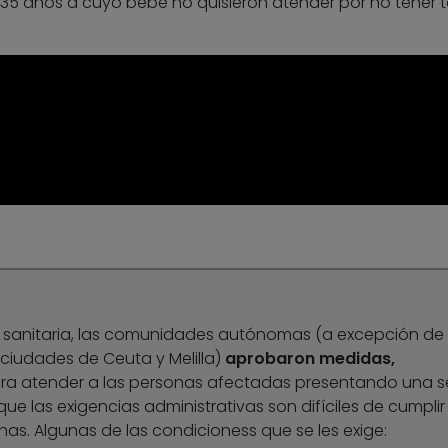
35 años a cuyo bebé no quisieron atender por no tener t
ma sanitaria, las comunidades autónomas (a excepción de
as ciudades de Ceuta y Melilla)
aprobaron medidas,
a atender a las personas afectadas presentando una se
que las exigencias administrativas son difíciles de cumplir
s. Algunas de las condicioness que se les exige: