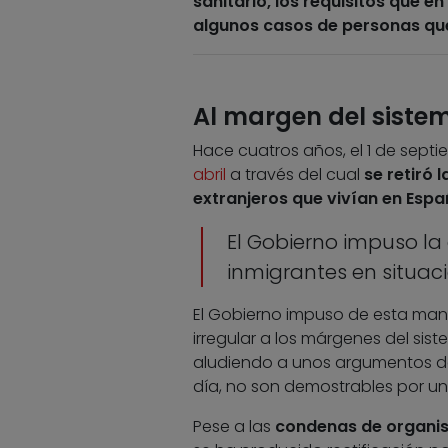
sanitario, los requisitos que 
algunos casos de personas que 
Al margen del sistem
Hace cuatros años, el 1 de septi
abril
a través del cual
se retiró 
extranjeros que vivían en Esp
El Gobierno impuso la 
inmigrantes en situaci
El Gobierno impuso de esta mane
irregular a los márgenes del sis
aludiendo a unos argumentos de 
día, no son demostrables por u
Pese a las
condenas de organis