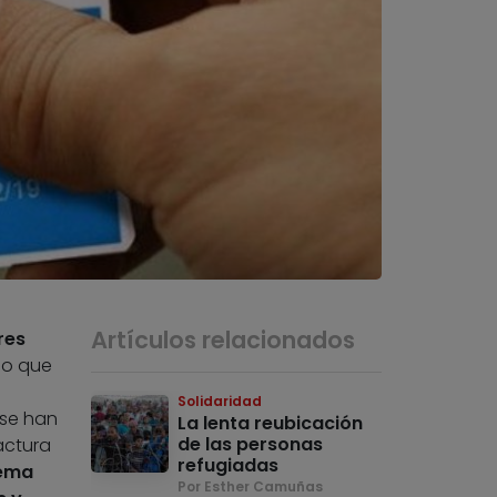
Artículos relacionados
res
do que
Solidaridad
 se han
La lenta reubicación
de las personas
actura
refugiadas
tema
Por Esther Camuñas