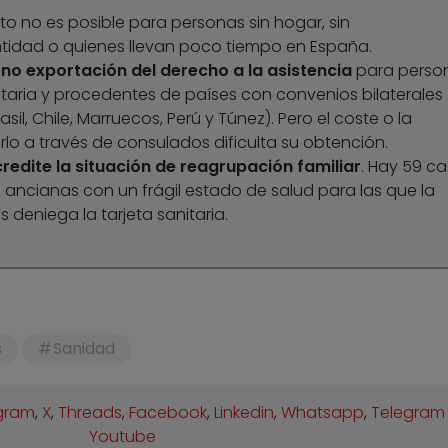
sto no es posible para personas sin hogar, sin
idad o quienes llevan poco tiempo en España.
 no exportación del derecho a la asistencia
para perso
aria y procedentes de países con convenios bilaterales
il, Chile, Marruecos, Perú y Túnez). Pero el coste o la
rlo a través de consulados dificulta su obtención.
dite la situación de reagrupación familiar
. Hay 59 c
ancianas con un frágil estado de salud para las que la
es deniega la tarjeta sanitaria.
s
Sanidad
gram
,
X
,
Threads
,
Facebook
,
Linkedin
,
Whatsapp
,
Telegram
Youtube