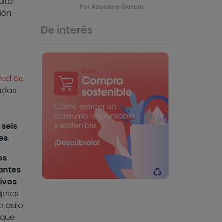
ulta
Por Azucena García
ión
De interés
Red de
adas.
 seis
es
.
os
antes
tivos
.
jeres
 asilo
 que