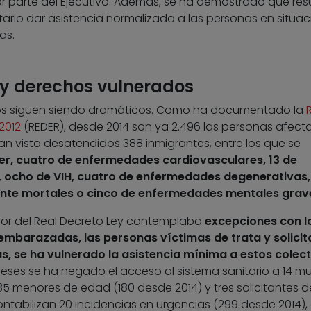
or parte del Ejecutivo. Además, se ha demostrado que res
ario dar asistencia normalizada a las personas en situac
as.
y derechos vulnerados
tos siguen siendo dramáticos. Como ha documentado la
2012
(REDER), desde 2014 son ya 2.496 las personas afect
an visto desatendidos 388 inmigrantes, entre los que se
er, cuatro de enfermedades cardiovasculares, 13 de
n, ocho de VIH, cuatro de enfermedades degenerativas,
te mortales o cinco de enfermedades mentales grav
gor del Real Decreto Ley contemplaba
excepciones con l
embarazadas, las personas víctimas de trata y solicit
as, se ha vulnerado la asistencia mínima a estos colec
eses se ha negado el acceso al sistema sanitario a 14 mu
 menores de edad (180 desde 2014) y tres solicitantes de
ontabilizan 20 incidencias en urgencias (299 desde 2014),