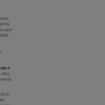
onas,
de los
ta que
haber
e
ende a
s días
rmente
ntros
de