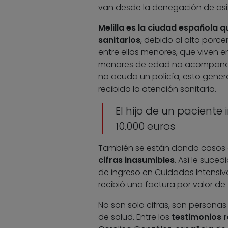
van desde la denegación de asis
Melilla es la ciudad española 
sanitarios
, debido al alto porc
entre ellas menores, que viven en
menores de edad no acompañados
no acuda un policía; esto gene
recibido la atención sanitaria.
El hijo de un paciente
10.000 euros
También se están dando casos e
cifras inasumibles
. Así le suced
de ingreso en Cuidados Intensiv
recibió una factura por valor de 
No son solo cifras, son persona
de salud. Entre los
testimonios 