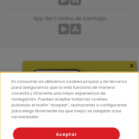
App del Camino de Santiago
×
Más información
¿Quiénes somos?
En consumer.es utilizamos cookies propias y de terceros
Hemeroteca
para asegurarnos que la web funciona de manera
correcta y ofrecerte una mejor experiencia de
Contacto
navegación. Puedes aceptar todas las cookies
pulsando el botón “aceptar”, rechazarlas o configurarlas
Prensa
para elegir libremente las que mejor se adaptan a tus
Corpus Lingüístico Consumer
necesidades.
© Fundación EROSKI
Aceptar