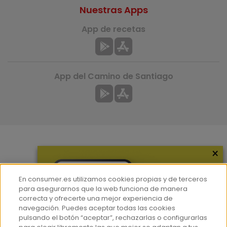
Nuestras Apps
App de recetas
App del Camino de Santiago
×
Más información
¿Quiénes somos?
En consumer.es utilizamos cookies propias y de terceros
Hemeroteca
para asegurarnos que la web funciona de manera
correcta y ofrecerte una mejor experiencia de
Contacto
navegación. Puedes aceptar todas las cookies
pulsando el botón “aceptar”, rechazarlas o configurarlas
Prensa