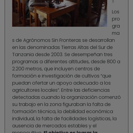
s
Los
pro
gra
ma
s de Agrónomos Sin Fronteras se desarrollan
en las denominadas Tierras Altas del Sur de
Tanzania desde 2003. Se desempeñan tres
programas a diferentes altitudes, desde 800 a
2.200 metros, que incluyen centros de
formación e investigación de cultivos “que
puedan ofertar un apoyo adecuado a los
agricultores locales”. Entre las deficiencias
detectadas cuando la organización comenzó
su trabajo en la zona figuraban la falta de
formación técnica, la debilidad económica
individual, la falta de facilidades logísticas, la
ausencia de mercados estables y el
monocultivo.
El objetivo es lograr la