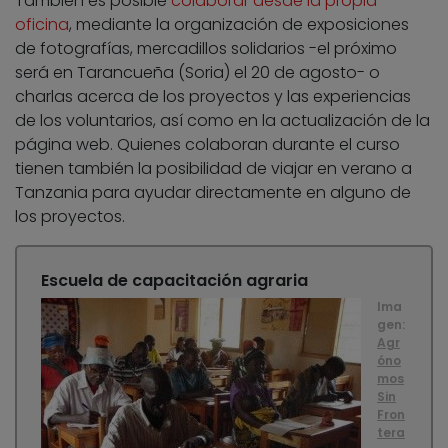
También es posible
colaborar desde la propia
oficina
, mediante la organización de exposiciones
de fotografías, mercadillos solidarios -el próximo
será en Tarancueña (Soria) el 20 de agosto- o
charlas acerca de los proyectos y las experiencias
de los voluntarios, así como en la actualización de la
página web. Quienes colaboran durante el curso
tienen también la posibilidad de viajar en verano a
Tanzania para ayudar directamente en alguno de
los proyectos.
Escuela de capacitación agraria
Ima
gen:
Agr
óno
mos
Sin
Fron
tera