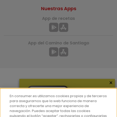
Nuestras Apps
App de recetas
App del Camino de Santiago
×
Más información
¿Quiénes somos?
En consumer.es utilizamos cookies propias y de terceros
Hemeroteca
para asegurarnos que la web funciona de manera
correcta y ofrecerte una mejor experiencia de
Contacto
navegación. Puedes aceptar todas las cookies
pulsando el botón “aceptar”, rechazarlas o configurarlas