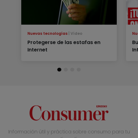
Nuevas tecnologías
Vídeo
Nu
Protegerse de las estafas en
Bu
Internet
In
Información útil y práctica sobre consumo para tu