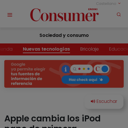
Castellano
Sociedad y consumo
vienda
Nuevas tecnologías
Bricolaje
Educaci
Apple cambia los iPod