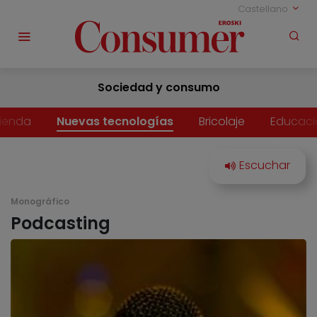
Castellano
Sociedad y consumo
vienda
Nuevas tecnologías
Bricolaje
Educaci
Monográfico
Podcasting