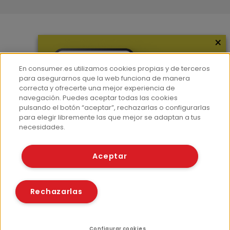
×
Más información
¿Quiénes somos?
En consumer.es utilizamos cookies propias y de terceros
Hemeroteca
para asegurarnos que la web funciona de manera
correcta y ofrecerte una mejor experiencia de
Contacto
navegación. Puedes aceptar todas las cookies
pulsando el botón “aceptar”, rechazarlas o configurarlas
Prensa
para elegir libremente las que mejor se adaptan a tus
Corpus Lingüístico Consumer
necesidades.
© Fundación EROSKI
Aceptar
Aviso legal
Políticas de privacidad
Políticas de cookies
Rechazarlas
Configurar cookies