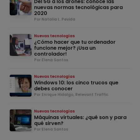
Del 5G a los drones: conoce las
nuevas normas tecnológicas para
2020
Por Natalia L. Pevida
Nuevas tecnologías
¿Cómo hacer que tu ordenador
funcione mejor? ¡Usa un
controlador!
Por Elena Santos
Nuevas tecnologías
Windows 10: los cinco trucos que
debes conocer
Por Enrique Hidalgo, Relevant Traffic
Nuevas tecnologías
Máquinas virtuales: ¿qué son y para
qué sirven?
Por Elena Santos