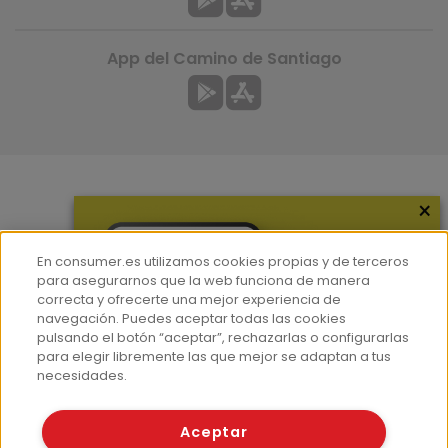
App del Camino de Santiago
×
Más información
¿Quiénes somos?
En consumer.es utilizamos cookies propias y de terceros
Hemeroteca
para asegurarnos que la web funciona de manera
correcta y ofrecerte una mejor experiencia de
Contacto
navegación. Puedes aceptar todas las cookies
pulsando el botón “aceptar”, rechazarlas o configurarlas
Prensa
para elegir libremente las que mejor se adaptan a tus
Corpus Lingüístico Consumer
necesidades.
© Fundación EROSKI
Aceptar