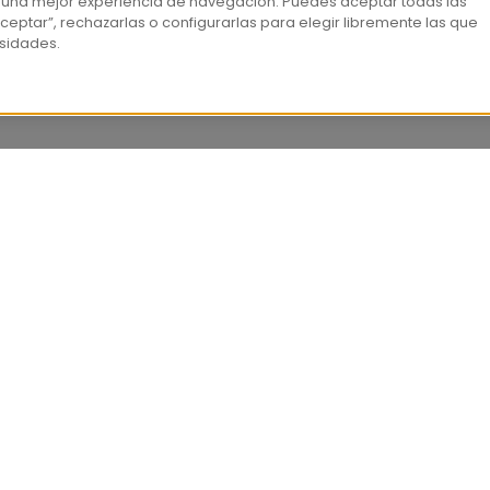
 una mejor experiencia de navegación. Puedes aceptar todas las
ceptar”, rechazarlas o configurarlas para elegir libremente las que
sidades.