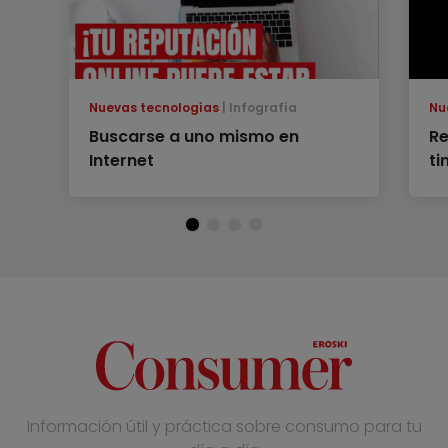
Nuevas tecnologías
Infografía
Nu
Buscarse a uno mismo en
Re
Internet
ti
Información útil y práctica sobre consumo para tu