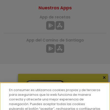
Nuestras Apps
App de recetas
App del Camino de Santiago
×
Más información
¿Quiénes somos?
En consumer.es utilizamos cookies propias y de terceros
Hemeroteca
para asegurarnos que la web funciona de manera
correcta y ofrecerte una mejor experiencia de
Contacto
navegación. Puedes aceptar todas las cookies
pulsando el botón “aceptar”, rechazarlas o configurarlas