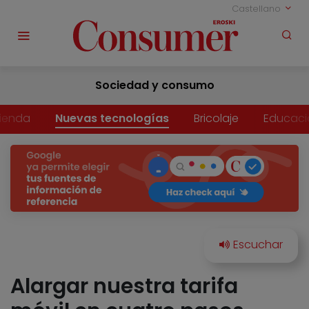
Castellano
Sociedad y consumo
vienda
Nuevas tecnologías
Bricolaje
Educaci
Alargar nuestra tarifa