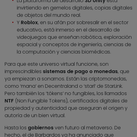
La plataforma de desarrollo
3D Unity
está
invirtiendo en gemelos digitales, copias digitales
de objetos del mundo real.
Y
Roblox
, en su afán por sobresalir en el sector
educativo, está inmerso en el desarrollo de
videojuegos que enseñan robótica, exploración
espacial y conceptos de ingeniería, ciencias de
la computación y ciencias biomédicas.
Para que este universo virtual funcione, son
imprescindibles
sistemas de pago o monedas
, que
ya empiezan a sonarnos. Están las criptomonedas,
como ‘mana’ en Decentraland o ‘starl’ de StarLink.
Pero también los ‘tókens’ no fungibles, los llamados
NTF
(Non Fungible Tokens), certificados digitales de
propiedad y autenticidad que aseguran el origen y
autoría de un bien virtual.
Hasta los
gobiernos
ven futuro al metaverso. De
hecho, el de Barbardos ya ha anunciado que