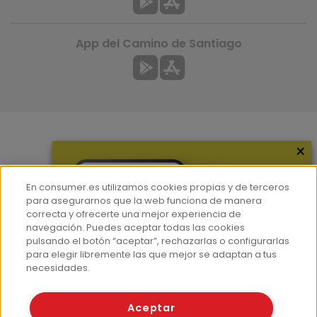
App del Camino de Santiago
×
Más información
¿Quiénes somos?
En consumer.es utilizamos cookies propias y de terceros
Hemeroteca
para asegurarnos que la web funciona de manera
correcta y ofrecerte una mejor experiencia de
Contacto
navegación. Puedes aceptar todas las cookies
pulsando el botón “aceptar”, rechazarlas o configurarlas
Prensa
para elegir libremente las que mejor se adaptan a tus
Corpus Lingüístico Consumer
necesidades.
© Fundación EROSKI
Aceptar