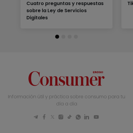
Cuatro preguntas y respuestas
Ti
sobre la Ley de Servicios
Digitales
Información útil y práctica sobre consumo para tu
día a día