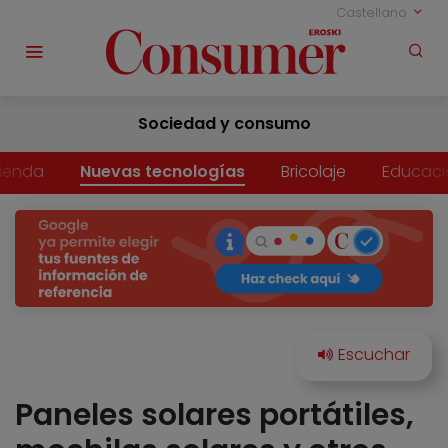
Castellano
Sociedad y consumo
vienda
Nuevas tecnologías
Bricolaje
Educaci
Paneles solares portátiles,