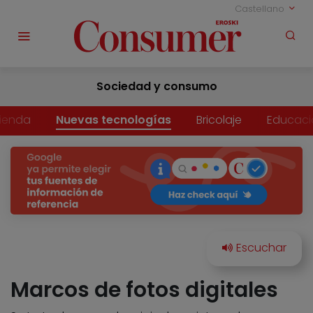
Castellano
Sociedad y consumo
vienda
Nuevas tecnologías
Bricolaje
Educaci
Marcos de fotos digitales