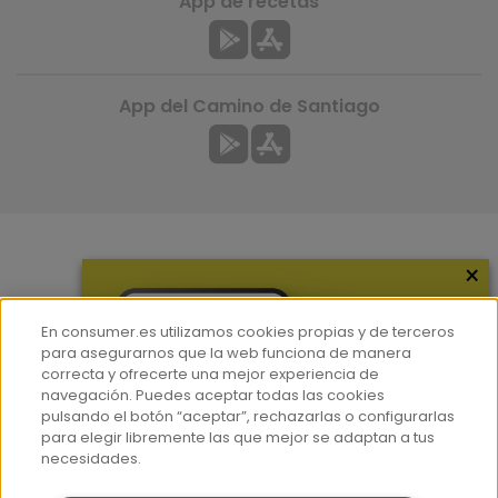
App de recetas
App del Camino de Santiago
×
Más información
¿Quiénes somos?
En consumer.es utilizamos cookies propias y de terceros
Hemeroteca
para asegurarnos que la web funciona de manera
correcta y ofrecerte una mejor experiencia de
Contacto
navegación. Puedes aceptar todas las cookies
pulsando el botón “aceptar”, rechazarlas o configurarlas
Prensa
para elegir libremente las que mejor se adaptan a tus
Corpus Lingüístico Consumer
necesidades.