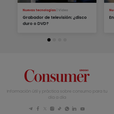
Nuevas tecnologías
Vídeo
Nu
Grabador de televisión: ¿disco
En
duro o DVD?
Información útil y práctica sobre consumo para tu
día a día