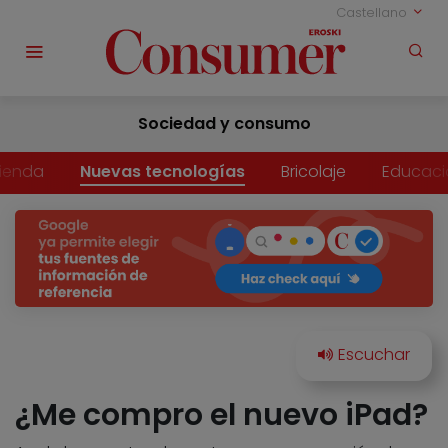
Castellano
Sociedad y consumo
vienda
Nuevas tecnologías
Bricolaje
Educaci
¿Me compro el nuevo iPad?