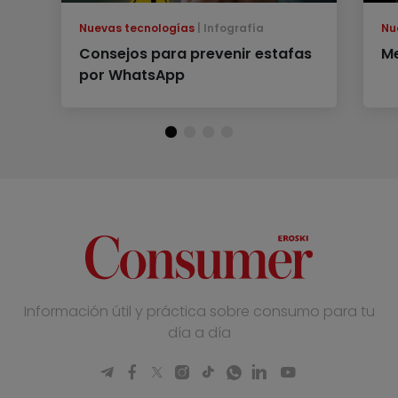
Nuevas tecnologías
Infografía
Nu
Consejos para prevenir estafas
Me
por WhatsApp
Información útil y práctica sobre consumo para tu
día a día