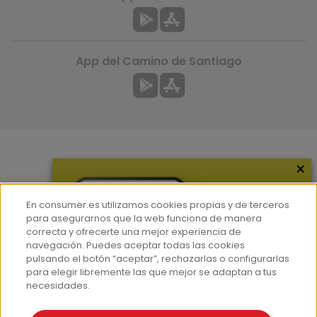
App del Camino de Santiago
×
Más información
¿Quiénes somos?
En consumer.es utilizamos cookies propias y de terceros
Hemeroteca
para asegurarnos que la web funciona de manera
correcta y ofrecerte una mejor experiencia de
Contacto
navegación. Puedes aceptar todas las cookies
pulsando el botón “aceptar”, rechazarlas o configurarlas
Prensa
para elegir libremente las que mejor se adaptan a tus
Corpus Lingüístico Consumer
necesidades.