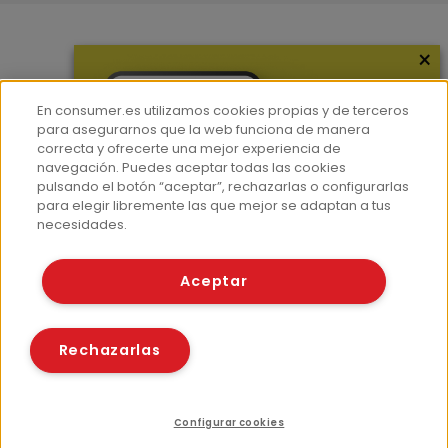
×
Más información
¿Quiénes somos?
En consumer.es utilizamos cookies propias y de terceros
Hemeroteca
para asegurarnos que la web funciona de manera
correcta y ofrecerte una mejor experiencia de
Contacto
navegación. Puedes aceptar todas las cookies
pulsando el botón “aceptar”, rechazarlas o configurarlas
Prensa
para elegir libremente las que mejor se adaptan a tus
Corpus Lingüístico Consumer
necesidades.
© Fundación EROSKI
Aceptar
Aviso legal
Políticas de privacidad
Políticas de cookies
Rechazarlas
Configurar cookies