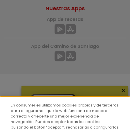
Nuestras Apps
App de recetas
App del Camino de Santiago
×
Más información
¿Quiénes somos?
En consumer.es utilizamos cookies propias y de terceros
Hemeroteca
para asegurarnos que la web funciona de manera
correcta y ofrecerte una mejor experiencia de
Contacto
navegación. Puedes aceptar todas las cookies
pulsando el botón “aceptar”, rechazarlas o configurarlas
Prensa