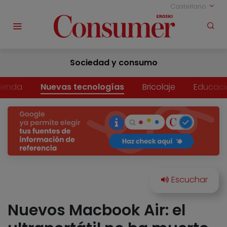
Castellano
Sociedad y consumo
vienda
Nuevas tecnologías
Bricolaje
Educaci
Nuevos Macbook Air: el