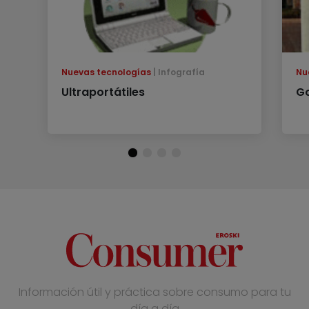
Nuevas tecnologías
Infografía
Nu
Ultraportátiles
G
Información útil y práctica sobre consumo para tu
día a día