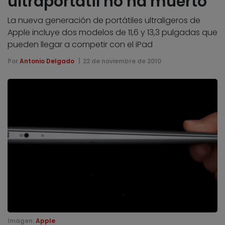
ultraportátil no ha muerto
La nueva generación de portátiles ultraligeros de
Apple incluye dos modelos de 11,6 y 13,3 pulgadas que
pueden llegar a competir con el iPad
Por
Antonio Delgado
22 de noviembre de 2010
Imagen:
Apple