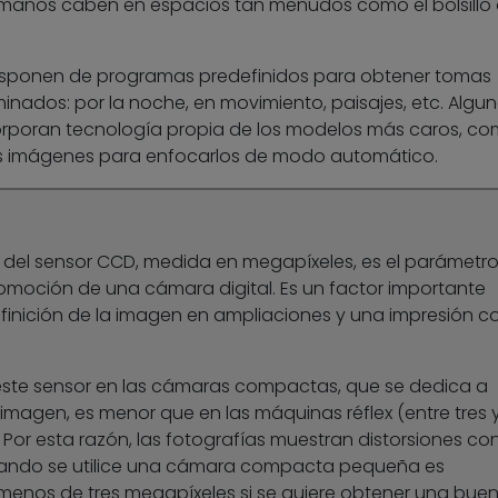
maños caben en espacios tan menudos como el bolsillo
disponen de programas predefinidos para obtener tomas
nados: por la noche, en movimiento, paisajes, etc. Algu
poran tecnología propia de los modelos más caros, co
as imágenes para enfocarlos de modo automático.
n del sensor CCD, medida en megapíxeles, es el parámetr
omoción de una cámara digital. Es un factor importante
finición de la imagen en ampliaciones y una impresión c
este sensor en las cámaras compactas, que se dedica a
a imagen, es menor que en las máquinas réflex (entre tres 
or esta razón, las fotografías muestran distorsiones co
uando se utilice una cámara compacta pequeña es
enos de tres megapíxeles si se quiere obtener una bue