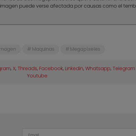
 la imagen puede verse afectada por causas como el temb
Imagen
Maquinas
Megapíxeles
gram
,
X
,
Threads
,
Facebook
,
Linkedin
,
Whatsapp
,
Telegram
Youtube