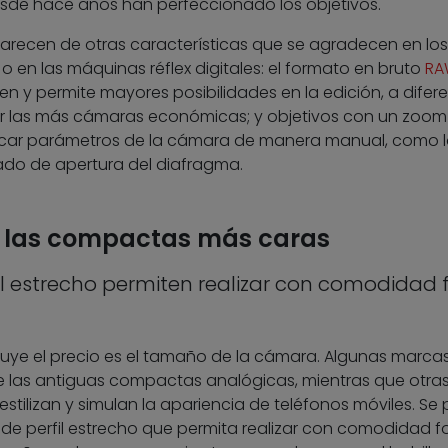
esde hace años han perfeccionado los objetivos.
ecen de otras características que se agradecen en los
n las máquinas réflex digitales: el formato en bruto
RA
n y permite mayores posibilidades en la edición, a difer
or las más cámaras económicas; y objetivos con un zoom
ficar parámetros de la cámara de manera manual, como 
ado de apertura del diafragma.
e las compactas más caras
l estrecho permiten realizar con comodidad 
fluye el precio es el tamaño de la cámara. Algunas marca
e las antiguas compactas analógicas, mientras que otra
stilizan y simulan la apariencia de teléfonos móviles. Se
e perfil estrecho que permita realizar con comodidad f