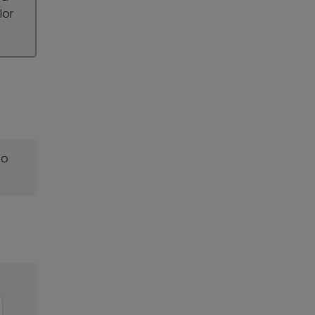
lor
o