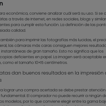
n
ra económica, conviene analizar cuál será su uso. Si se
as a través de Internet, en redes sociales, blogs y similar
tes para cumplir esta función. La definición de las pant
iada calidad.
ambién para imprimir las fotografías más lucidas, el prec
eral, las cámaras más caras consiguen mejores resultado
instantáneas de gran tamaño. Esto no significa que los
opias deficientes en papel. La imagen será aceptable en
, como el tamaño 10×15 centímetros.
tas dan buenos resultados en la impresión 
s
para lograr una compra acertada se debe prestar atención 
r fundamental. El comprador no puede recurrir a ningún d
tos modelos, por lo que conviene elegir entre la gama baj