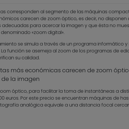
atas corresponden al segmento de las máquinas compact
onómicos carecen de zoom óptico, es decir, no disponen 
es adecuadas para acercar la imagen y que ésta no mues
l denominado «zoom digital».
amiento se simula a través de un programa informático y 
 La función se asemeja al zoom de los programas de edic
ifican su calidad.
as más económicas carecen de zoom óptic
d de la imagen
om óptico, para facilitar la toma de instantáneas a dist
 100 euros. Por este precio se encuentran máquinas de has
tografía analógica equivale a una distancia focal cerca