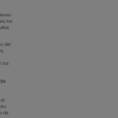
 desea
es, las
allas
io del
s,
 los
de
al
ato
a de