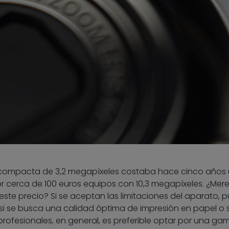
 compacta de 3,2 megapíxeles costaba hace cinco años
r cerca de 100 euros equipos con 10,3 megapíxeles. ¿Mere
e precio? Si se aceptan las limitaciones del aparato, 
i se busca una calidad óptima de impresión en papel o 
profesionales, en general, es preferible optar por una gam