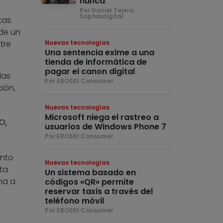
nunca
Por Daniel Tejero,
Sophiadigital
as.
de un
tre
Nuevas tecnologías
Una sentencia exime a una
tienda de informática de
pagar el canon digital
las
Por EROSKI Consumer
ión,
Nuevas tecnologías
Microsoft niega el rastreo a
o,
usuarios de Windows Phone 7
Por EROSKI Consumer
into
Nuevas tecnologías
ta
Un sistema basado en
na a
códigos «QR» permite
reservar taxis a través del
teléfono móvil
Por EROSKI Consumer