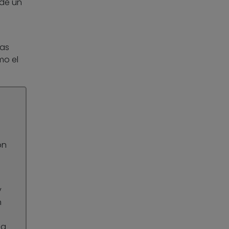
 de un
nas
mo el
o
on
y
n
na