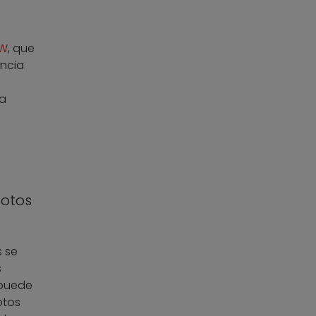
W
, que
encia
la
fotos
s se
s
 puede
otos