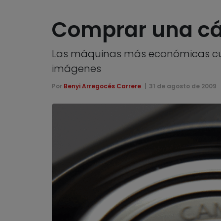
Comprar una cá
Las máquinas más económicas cump
imágenes
Por
Benyi Arregocés Carrere
31 de agosto de 2009