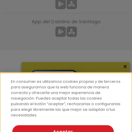
App del Camino de Santiago
×
Más información
¿Quiénes somos?
En consumer.es utilizamos cookies propias y de terceros
Hemeroteca
para asegurarnos que la web funciona de manera
correcta y ofrecerte una mejor experiencia de
Contacto
navegación. Puedes aceptar todas las cookies
pulsando el botón “aceptar”, rechazarlas o configurarlas
Prensa
para elegir libremente las que mejor se adaptan a tus
Corpus Lingüístico Consumer
necesidades.
© Fundación EROSKI
Aceptar