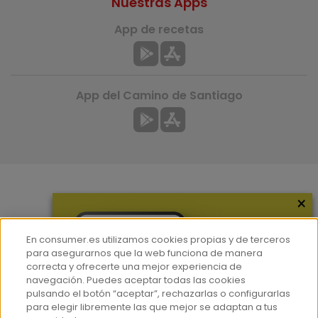
Nuestras Apps
App de recetas
App del Camino de Santiago
×
Más información
¿Quiénes somos?
En consumer.es utilizamos cookies propias y de terceros
Hemeroteca
para asegurarnos que la web funciona de manera
correcta y ofrecerte una mejor experiencia de
Contacto
navegación. Puedes aceptar todas las cookies
pulsando el botón “aceptar”, rechazarlas o configurarlas
Prensa
para elegir libremente las que mejor se adaptan a tus