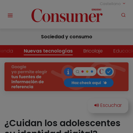
Castellano
Sociedad y consumo
vienda
Nuevas tecnologías
Bricolaje
Educaci
¿Cuidan los adolescentes