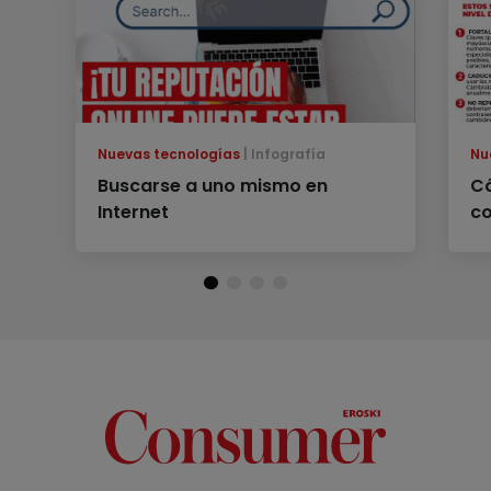
Nuevas tecnologías
Infografía
Nu
Buscarse a uno mismo en
C
Internet
c