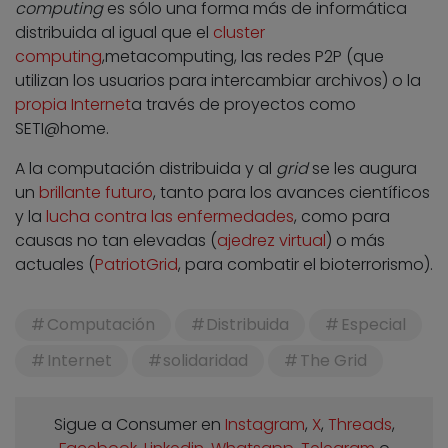
computing
es sólo una forma más de informática
distribuida al igual que el
cluster
computing
,metacomputing, las redes P2P (que
utilizan los usuarios para intercambiar archivos) o la
propia Internet
a través de proyectos como
SETI@home.
A la computación distribuida y al
grid
se les augura
un
brillante futuro
, tanto para los avances científicos
y la
lucha contra las enfermedades
, como para
causas no tan elevadas (
ajedrez virtual
) o más
actuales (
PatriotGrid
, para combatir el bioterrorismo).
Computación
Distribuida
Especial
Internet
solidaridad
The Grid
Sigue a Consumer en
Instagram
,
X
,
Threads
,