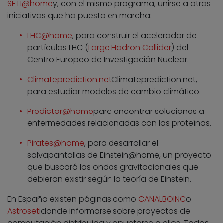
SETI@home
y, con el mismo programa, unirse a otras
iniciativas que ha puesto en marcha:
LHC@home
, para construir el acelerador de
partículas LHC (
Large Hadron Collider
) del
Centro Europeo de Investigación Nuclear.
Climateprediction.net
Climateprediction.net,
para estudiar modelos de cambio climático.
Predictor@home
para encontrar soluciones a
enfermedades relacionadas con las proteínas.
Pirates@home
, para desarrollar el
salvapantallas de Einstein@home, un proyecto
que buscará las ondas gravitacionales que
debieran existir según la teoría de Einstein.
En España existen páginas como
CANALBOINC
o
Astroseti
donde informarse sobre proyectos de
computación distribuida y apuntarse a ellos. Todos