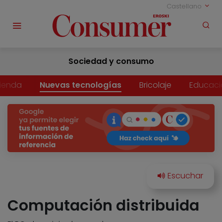
Castellano
Sociedad y consumo
vienda
Nuevas tecnologías
Bricolaje
Educaci
Computación distribuida