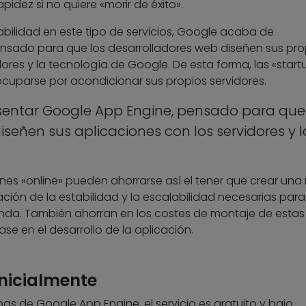
pidez si no quiere «morir de éxito».
labilidad en este tipo de servicios, Google acaba de
ensado para que los desarrolladores web diseñen sus pro
dores y la tecnología de Google. De esta forma, las «start
cuparse por acondicionar sus propios servidores.
entar Google App Engine, pensado para que 
señen sus aplicaciones con los servidores y l
nes «online» pueden ahorrarse así el tener que crear una
ación de la estabilidad y la escalabilidad necesarias para
anda. También ahorran en los costes de montaje de estas
e en el desarrollo de la aplicación.
inicialmente
as de Google App Engine, el servicio es gratuito y bajo