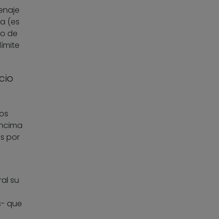
enaje
a (es
ho de
ímite
cio
os
encima
os por
al su
s- que