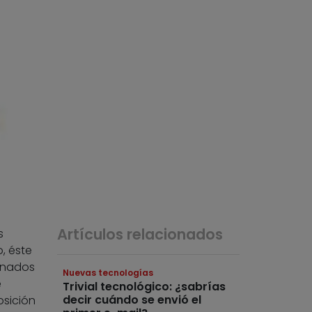
Artículos relacionados
s
, éste
enados
Nuevas tecnologías
e
Trivial tecnológico: ¿sabrías
decir cuándo se envió el
osición