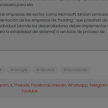
ecesaria para ello.
ras empresas del sector, como Microsoft, lancen servicios
ientación de las empresas de “hosting”, que pasarían de
ndividual (donde los desarrolladores deben implementar 
ara la estabilidad del sistema) a servicios de proceso de
e
Google
Servicio
Servidores
gram
,
X
,
Threads
,
Facebook
,
Linkedin
,
Whatsapp
,
Telegram
Youtube