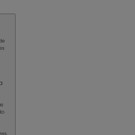
de
es
a
as
ado
res,