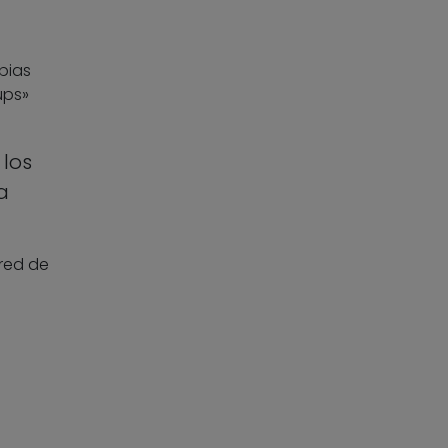
pias
ups»
los
a
 red de