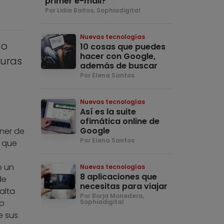
primer e-mail?
Por Lidia Baños, Sophiadigital
Nuevas tecnologías
do
10 cosas que puedes
hacer con Google,
turas
además de buscar
Por Elena Santos
Nuevas tecnologías
Así es la suite
ofimática online de
Google
ner de
Por Elena Santos
 que
o un
Nuevas tecnologías
8 aplicaciones que
de
necesitas para viajar
alta
Por Borja Monedero,
io
Sophiadigital
e sus