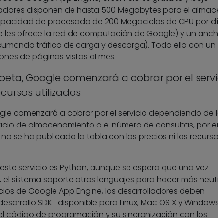
rrolladores disponen de hasta 500 Megabytes para el almac
 capacidad de procesado de 200 Megaciclos de CPU por dí
ue les ofrece la red de computación de Google) y un anc
sumando tráfico de carga y descarga). Todo ello con un l
lones de páginas vistas al mes.
beta, Google comenzará a cobrar por el servi
cursos utilizados
gle comenzará a cobrar por el servicio dependiendo de l
pacio de almacenamiento o el número de consultas, por 
 no se ha publicado la tabla con los precios ni los recurs
este servicio es Python, aunque se espera que una vez
 el sistema soporte otros lenguajes para hacer más neutr
ervicios de Google App Engine, los desarrolladores deben
esarrollo SDK -disponible para Linux, Mac OS X y Window
el código de programación y su sincronización con los