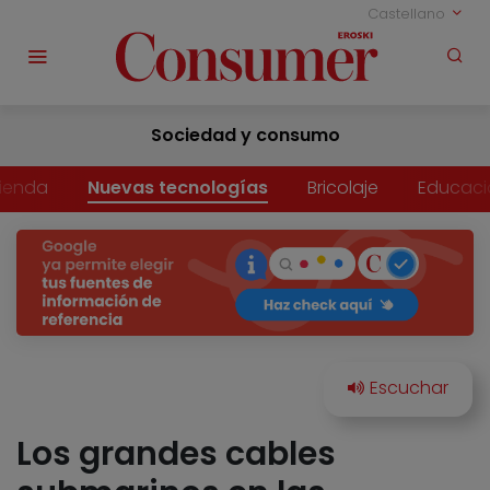
Castellano
Sociedad y consumo
vienda
Nuevas tecnologías
Bricolaje
Educaci
Los grandes cables