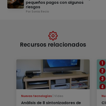
pequeños pagos con algunos
riesgos
Por Sonia Recio
Recursos relacionados
Nuevas tecnologías
Vídeo
Nu
Análisis de 8 sintonizadores de
Cl