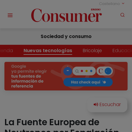
Castellano
Sociedad y consumo
vienda
Nuevas tecnologías
Bricolaje
Educaci
La Fuente Europea de