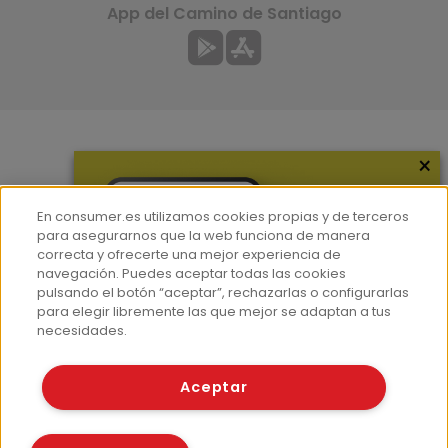
App del Camino de Santiago
×
Más información
¿Quiénes somos?
En consumer.es utilizamos cookies propias y de terceros
Hemeroteca
para asegurarnos que la web funciona de manera
correcta y ofrecerte una mejor experiencia de
Contacto
navegación. Puedes aceptar todas las cookies
pulsando el botón “aceptar”, rechazarlas o configurarlas
Prensa
para elegir libremente las que mejor se adaptan a tus
Corpus Lingüístico Consumer
necesidades.
© Fundación EROSKI
Aceptar
Aviso legal
Políticas de privacidad
Políticas de cookies