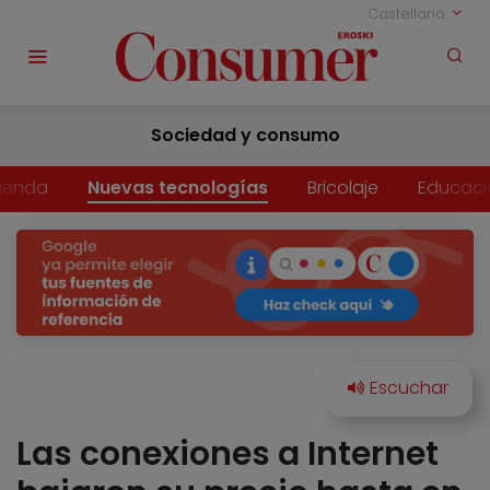
Castellano
Sociedad y consumo
vienda
Nuevas tecnologías
Bricolaje
Educaci
Las conexiones a Internet