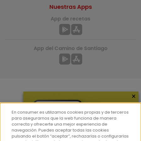
Nuestras Apps
App de recetas
App del Camino de Santiago
×
Más información
¿Quiénes somos?
En consumer.es utilizamos cookies propias y de terceros
Hemeroteca
para asegurarnos que la web funciona de manera
correcta y ofrecerte una mejor experiencia de
Contacto
navegación. Puedes aceptar todas las cookies
pulsando el botón “aceptar”, rechazarlas o configurarlas
Prensa