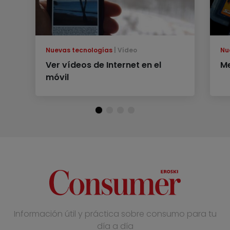
Nuevas tecnologías
Vídeo
Nu
Ver vídeos de Internet en el
Me
móvil
Información útil y práctica sobre consumo para tu
día a día