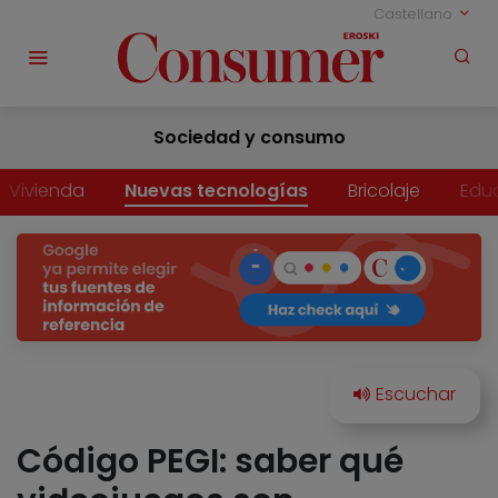
Castellano
Sociedad y consumo
Vivienda
Nuevas tecnologías
Bricolaje
Edu
Código PEGI: saber qué