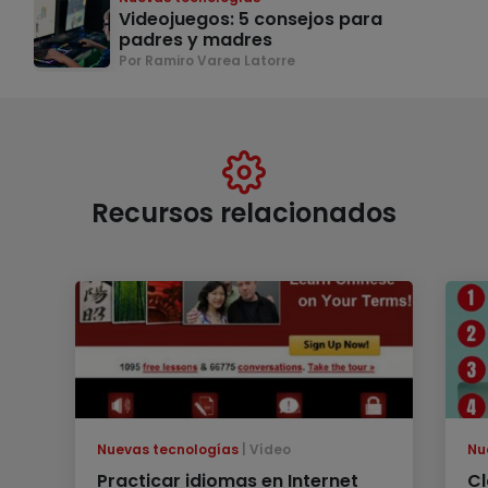
Videojuegos: 5 consejos para
padres y madres
Por Ramiro Varea Latorre
Recursos relacionados
Nuevas tecnologías
Vídeo
Nu
Practicar idiomas en Internet
Cl