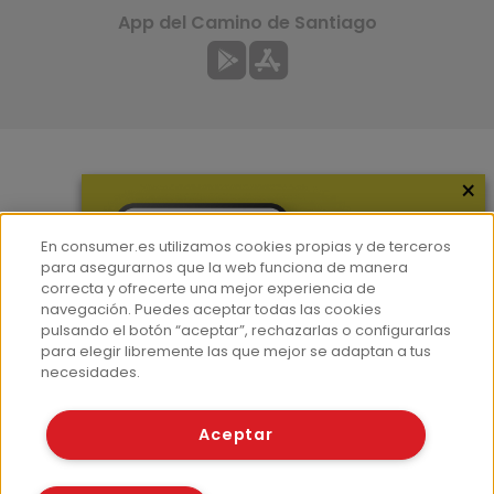
App del Camino de Santiago
×
Más información
¿Quiénes somos?
En consumer.es utilizamos cookies propias y de terceros
Hemeroteca
para asegurarnos que la web funciona de manera
correcta y ofrecerte una mejor experiencia de
Contacto
navegación. Puedes aceptar todas las cookies
pulsando el botón “aceptar”, rechazarlas o configurarlas
Prensa
para elegir libremente las que mejor se adaptan a tus
Corpus Lingüístico Consumer
necesidades.
© Fundación EROSKI
Aceptar
Aviso legal
Políticas de privacidad
Políticas de cookies