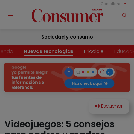
Castellano
Sociedad y consumo
vienda
Nuevas tecnologías
Bricolaje
Educaci
Videojuegos: 5 consejos