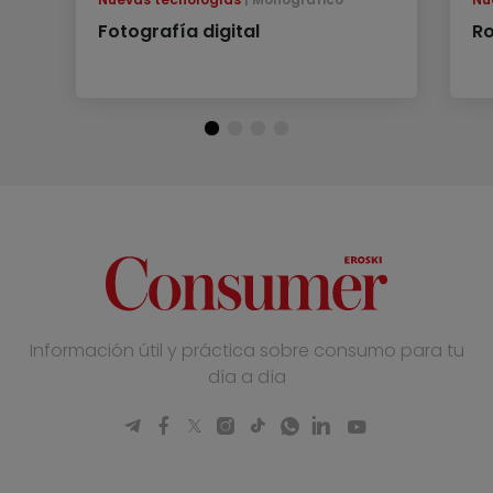
Fotografía digital
R
Información útil y práctica sobre consumo para tu
día a día