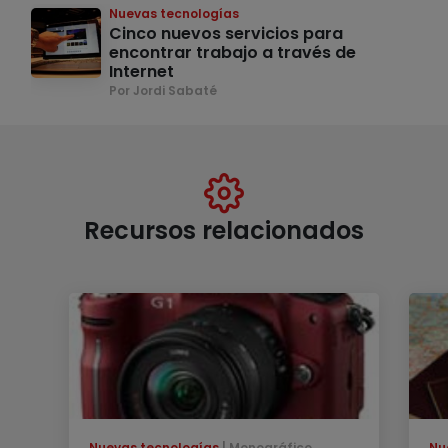
Nuevas tecnologías
Cinco nuevos servicios para
encontrar trabajo a través de
Internet
Por Jordi Sabaté
Recursos relacionados
Nuevas tecnologías
Monográfico
Nu