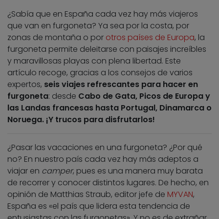
¿Sabía que en España cada vez hay más viajeros
que van en furgoneta? Ya sea por la costa, por
zonas de montaña o por
otros países de Europa
, la
furgoneta permite deleitarse con paisajes increíbles
y maravillosas playas con plena libertad. Este
artículo recoge, gracias a los consejos de varios
expertos,
seis viajes refrescantes para hacer en
furgoneta
: desde
Cabo de Gata, Picos de Europa y
las Landas francesas hasta Portugal, Dinamarca o
Noruega. ¡Y trucos para disfrutarlos!
¿Pasar las vacaciones en una furgoneta? ¿Por qué
no? En nuestro país cada vez hay más adeptos a
viajar en
camper
, pues es una manera muy barata
de recorrer y conocer distintos lugares. De hecho, en
opinión de Matthias Straub, editor jefe de
MYVAN
,
España es «el país que lidera esta tendencia de
entusiastas con las furgonetas». Y no es de extrañar