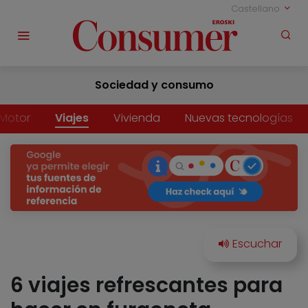
Castellano
Sociedad y consumo
Motor
Viajes
Vivienda
Nuevas tecnologías
6 viajes refrescantes para