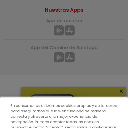
Nuestras Apps
App de recetas
App del Camino de Santiago
×
Más información
¿Quiénes somos?
En consumer.es utilizamos cookies propias y de terceros
Hemeroteca
para asegurarnos que la web funciona de manera
correcta y ofrecerte una mejor experiencia de
Contacto
navegación. Puedes aceptar todas las cookies
pulsando el botón “aceptar”, rechazarlas o configurarlas