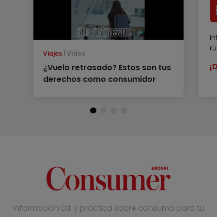
In
r
Viajes
Vídeo
¡
¿Vuelo retrasado? Estos son tus
derechos como consumidor
Información útil y práctica sobre consumo para tu