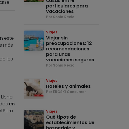
casas entre
arse.
particulares para
vacaciones
Por Sonia Recio
Viajes
Viajar sin
En este
preocupaciones: 12
es más
recomendaciones
para unas
de los
vacaciones seguras
Por Sonia Recio
Viajes
Hoteles y animales
Por EROSKI Consumer
 Llena
idas
en
l Parc
Viajes
Qué tipos de
establecimientos de
hospedaje y