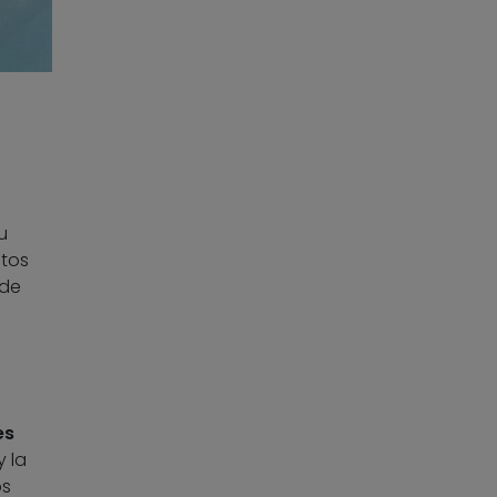
u
ntos
 de
es
 la
os