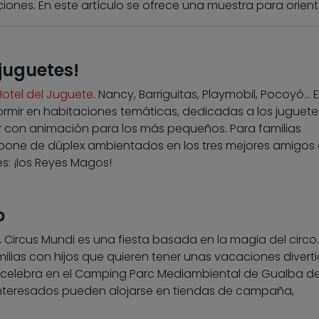
ones. En este artículo se ofrece una muestra para orient
 juguetes!
Hotel del Juguete
. Nancy, Barriguitas, Playmobil, Pocoyó… 
dormir en habitaciones temáticas, dedicadas a los juguet
tar con animación para los más pequeños. Para familias
pone de dúplex ambientados en los tres mejores amigos 
s: ¡los Reyes Magos!
o
 Circus Mundi es una fiesta basada en la magia del circo.
amilias con hijos que quieren tener unas vacaciones divert
e celebra en el Camping Parc Mediambiental de Gualba de
 interesados pueden alojarse en tiendas de campaña,