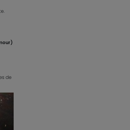
te.
mour)
es de