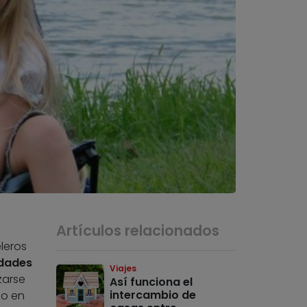
Artículos relacionados
leros
idades
Viajes
zarse
Así funciona el
intercambio de
co en