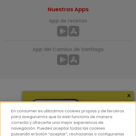
Nuestras Apps
App de recetas
App del Camino de Santiago
×
Más información
¿Quiénes somos?
En consumer.es utilizamos cookies propias y de terceros
Hemeroteca
para asegurarnos que la web funciona de manera
correcta y ofrecerte una mejor experiencia de
Contacto
navegación. Puedes aceptar todas las cookies
pulsando el botón “aceptar”, rechazarlas o configurarlas
Prensa