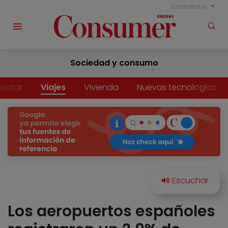
Castellano
Sociedad y consumo
Motor
Viajes
Vivienda
Nuevas tecnologías
Los aeropuertos españoles