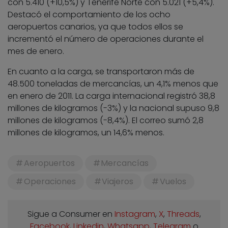
con 5.410 (+10,5%) y Tenerife Norte con 5.021 (+5,4%).
Destacó el comportamiento de los ocho
aeropuertos canarios, ya que todos ellos se
incrementó el número de operaciones durante el
mes de enero.
En cuanto a la carga, se transportaron más de
48.500 toneladas de mercancías, un 4,1% menos que
en enero de 2011. La carga internacional registró 38,8
millones de kilogramos (-3%) y la nacional supuso 9,8
millones de kilogramos (-8,4%). El correo sumó 2,8
millones de kilogramos, un 14,6% menos.
Aeropuertos
Mercancías
Operaciones
Viajeros
Vuelos
Sigue a Consumer en
Instagram
,
X
,
Threads
,
Facebook
,
Linkedin
,
Whatsapp
,
Telegram
o