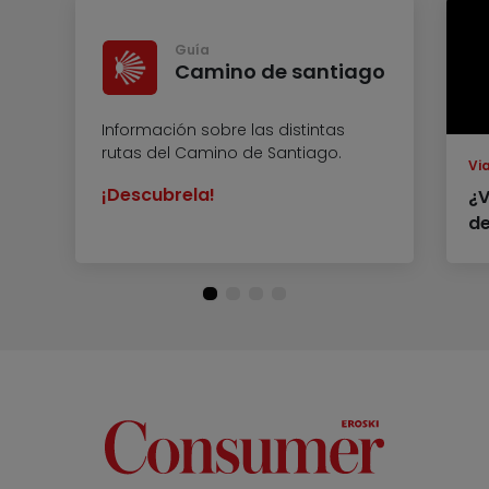
Guía
Camino de santiago
Información sobre las distintas
rutas del Camino de Santiago.
Vi
¡Descubrela!
¿V
d