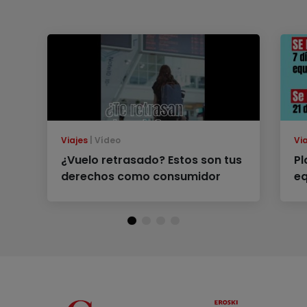
Viajes
Vídeo
Vi
¿Vuelo retrasado? Estos son tus
Pl
derechos como consumidor
eq