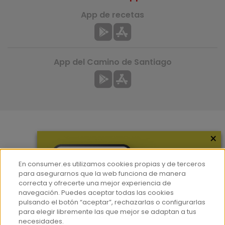
App de recetas
App del Camino de Santiago
×
Más información
¿Quiénes somos?
En consumer.es utilizamos cookies propias y de terceros
Hemeroteca
para asegurarnos que la web funciona de manera
correcta y ofrecerte una mejor experiencia de
Contacto
navegación. Puedes aceptar todas las cookies
pulsando el botón “aceptar”, rechazarlas o configurarlas
Prensa
para elegir libremente las que mejor se adaptan a tus
Corpus Lingüístico Consumer
necesidades.