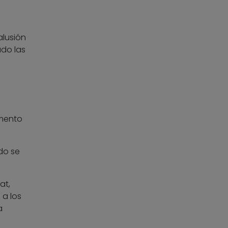
alusión
ado las
umento
do se
at,
 a los
a