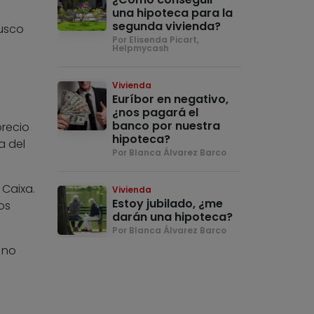
una hipoteca para la
segunda vivienda?
usco
Por Elisenda Picart,
Helpmycash
Vivienda
Euríbor en negativo,
¿nos pagará el
banco por nuestra
precio
hipoteca?
a del
Por Blanca Álvarez Barco
 Caixa.
Vivienda
Estoy jubilado, ¿me
os
darán una hipoteca?
Por Blanca Álvarez Barco
 no