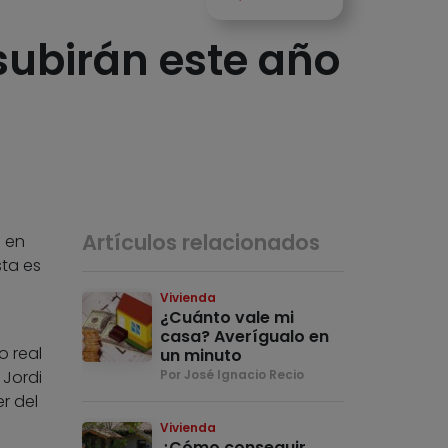
subirán este año
Artículos relacionados
e en
sta es
Vivienda
¿Cuánto vale mi
casa? Averígualo en
o real
un minuto
 Jordi
Por José Ignacio Recio
r del
Vivienda
¿Cómo conseguir