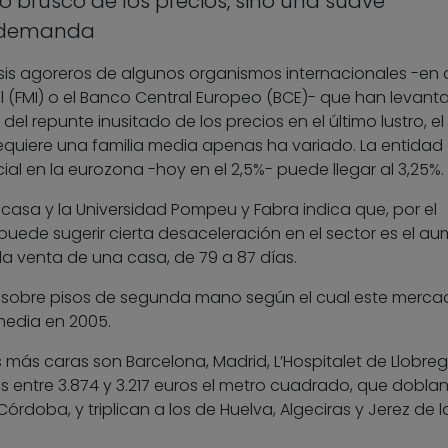
 brusco de los precios, sino una suave
a demanda
isis agoreros de algunos organismos internacionales -en 
l (FMI) o el Banco Central Europeo (BCE)- que han levant
el repunte inusitado de los precios en el último lustro, el
equiere una familia media apenas ha variado. La entidad
icial en la eurozona -hoy en el 2,5%- puede llegar al 3,25%.
asa y la Universidad Pompeu y Fabra indica que, por el
puede sugerir cierta desaceleración en el sector es el a
la venta de una casa, de 79 a 87 días.
 sobre pisos de segunda mano según el cual este merca
media en 2005.
 más caras son Barcelona, Madrid, L’Hospitalet de Llobreg
s entre 3.874 y 3.217 euros el metro cuadrado, que doblan
 Córdoba, y triplican a los de Huelva, Algeciras y Jerez de l