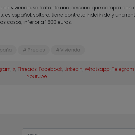
or de vivienda, se trata de una persona que compra con 
os, es español, soltero, tiene contrato indefinido y una ren
s casos, inferior a 1.500 euros.
spaña
Precios
Vivienda
gram
,
X
,
Threads
,
Facebook
,
Linkedin
,
Whatsapp
,
Telegram
Youtube