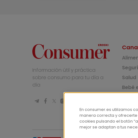
Cana
Alime
Segur
Información útil y práctica
Salud
sobre consumo para tu día a
día
Bebé e
Medio
Socie
En consumer.es utilizamos c
manera correcta y ofrecerte
Masco
cookies pulsando el botón “a
mejor se adaptan a tus nece