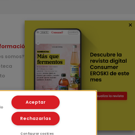
×
formación
Nuestras Apps
es somos?
App de recetas
teca
to
App del Camino de
Santiago
Lingüístico
mer
Aceptar
de
Rechazarlas
Configurar cookies