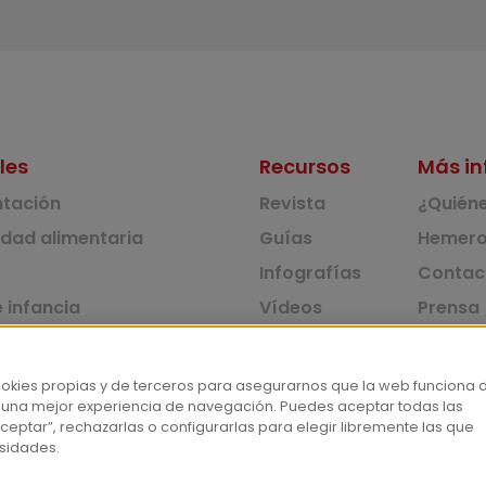
les
Recursos
Más in
ntación
Revista
¿Quién
idad alimentaria
Guías
Hemero
Infografías
Contac
 infancia
Vídeos
Prensa
 ambiente y solidaridad
Monográficos
Corpus 
Consu
dad y consumo
ookies propias y de terceros para asegurarnos que la web funciona 
 una mejor experiencia de navegación. Puedes aceptar todas las
tas
ceptar”, rechazarlas o configurarlas para elegir libremente las que
sidades.