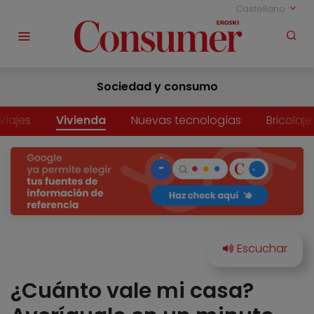
Castellano
Sociedad y consumo
Viajes
Vivienda
Nuevas tecnologías
Bricolaje
¿Cuánto vale mi casa?