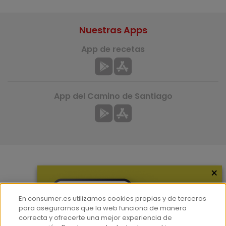
Nuestras Apps
App de recetas
App del Camino de Santiago
×
Más información
¿Quiénes somos?
En consumer.es utilizamos cookies propias y de terceros
Hemeroteca
para asegurarnos que la web funciona de manera
correcta y ofrecerte una mejor experiencia de
Contacto