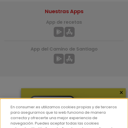
Nuestras Apps
App de recetas
App del Camino de Santiago
×
Más información
¿Quiénes somos?
En consumer.es utilizamos cookies propias y de terceros
Hemeroteca
para asegurarnos que la web funciona de manera
correcta y ofrecerte una mejor experiencia de
Contacto
navegación. Puedes aceptar todas las cookies