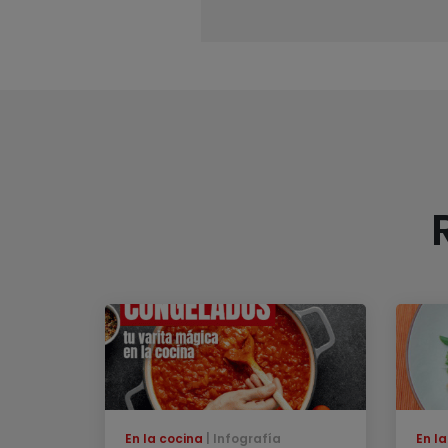
En la cocina
Infografía
En l