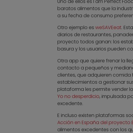
Uno de ellos es I am Perfect Fo
baratos alimentos que la indust
a su fecha de consumo preferen
Otro ejemplo es
weSAVEeat
. Es
diarios de restaurantes, panader
proyecto todos ganan: los estab
basura y los usuarios pueden c
Otra app que quiere frenar la l
contacto a pequeños y medianos
clientes, que adquieren comida
establecimientos a gestionar su
plataforma les permite vender l
Yo no desperdicio
, impulsada po
excedente.
E incluso existen plataformas so
Acción en España del proyecto 
alimentos excedentes con los qu