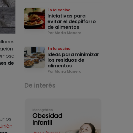
En la cocina
Iniciativas para
evitar el despilfarro
de alimentos
Por María Manera
llones
tación
En la cocina
Ideas para minimizar
ornosa:
los residuos de
nes de
alimentos
Por María Manera
De interés
 unos
 Unión