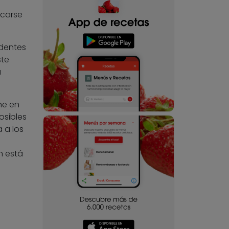
rcarse
edentes
ste
a
one en
osibles
 a los
n está