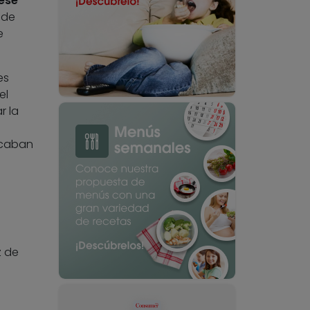
 ese
 de
e
es
el
r la
acaban
z de