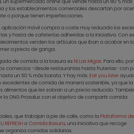
od, un supermercado online que vende hasta un 80 % más
ria y los establecimientos comerciales descartan por ace
te o porque tienen imperfecciones.
ta aplicación móvil compra a coste muy reducido los exc
ías y hasta de cafeterías adheridas a la iniciativa. Con e
lecimientos venden los artículos que iban a acabar en l
omer a precio de ganga.
legada de comida a la basura es
Ni Las Migas
. Para ello, p
 comercios -desde restaurantes hasta fruterías- con p
 hasta un 50 % más barata. Y hay más.
Eat you later
ayuda
s excedentes de comida de manera sostenible, ya que la
os alimentos que les sobran a un precio reducido. Tambié
r la ONG Prosalus con el objetivo de compartir comida
ciales, que trabajan a pie de calle, como la
Plataforma de
EU REFRESH
o
Comida Basura
, una iniciativa que recoge
e organiza comidas solidarias.