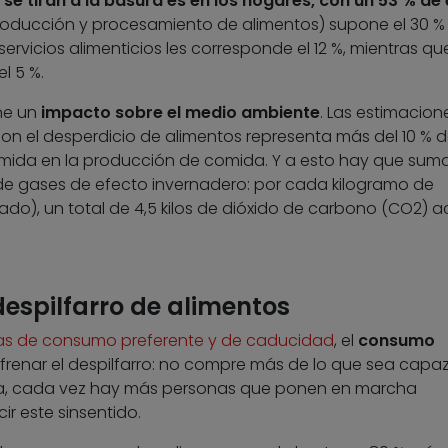
e tiran a la basura es en los hogares, con un 53 % de
(producción y procesamiento de alimentos) supone el 30 %
ervicios alimenticios les corresponde el 12 %, mientras qu
l 5 %.
ene un
impacto sobre el medio ambiente
. Las estimacion
on el desperdicio de alimentos representa más del 10 % d
umida en la producción de comida. Y a esto hay que suma
 de gases de efecto invernadero: por cada kilogramo de
rado), un total de 4,5 kilos de dióxido de carbono (CO2) 
despilfarro de alimentos
as de consumo preferente y de caducidad
, el
consumo
 frenar el despilfarro: no compre más de lo que sea capa
na, cada vez hay más personas que ponen en marcha
ir este sinsentido.