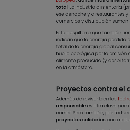
Europea
‘,
donde más alimentos s
total
. La industria alimentaria 
ese derroche y a restaurantes y s
comercios y distribución suman e
Este despilfarro que también ti
indican que la energía perdida c
total de la energía global cons
huella ecológica por la emisión
alimento producido (y despilfar
en la atmósfera.
Proyectos contra el 
Además de revisar bien las
fech
responsable
es otra clave para
comer. Pero también, por fortu
proyectos solidarios
para reduc