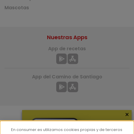
Mascotas
Nuestras Apps
App de recetas
App del Camino de Santiago
×
Más información
En consumer.es utilizamos cookies propias y de terceros
¿Quiénes somos?