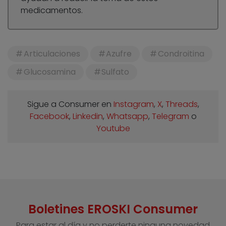
medicamentos.
Articulaciones
Azufre
Condroitina
Glucosamina
Sulfato
Sigue a Consumer en
Instagram
,
X
,
Threads
,
Facebook
,
Linkedin
,
Whatsapp
,
Telegram
o
Youtube
Boletines EROSKI Consumer
Para estar al día y no perderte ninguna novedad