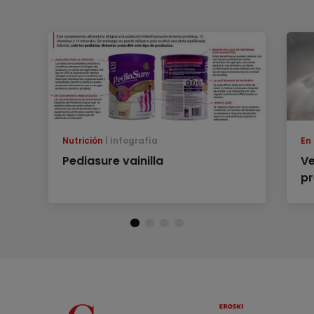
Nutrición
Infografía
En
Pediasure vainilla
Ve
pr